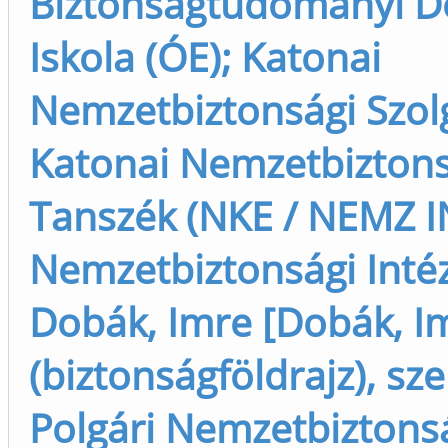
Biztonságtudományi D
Iskola (ÓE); Katonai
Nemzetbiztonsági Szolg
Katonai Nemzetbiztons
Tanszék (NKE / NEMZ I
Nemzetbiztonsági Intéz
Dobák, Imre [Dobák, I
(biztonságföldrajz), sze
Polgári Nemzetbiztons