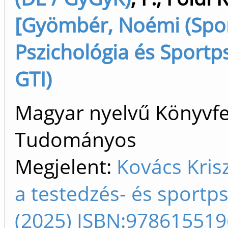
[Gyömbér, Noémi (Sport
Pszichológia és Sportp
GTI)
Magyar nyelvű Könyvfej
Tudományos
Megjelent:
Kovács Kris
a testedzés- és sportp
(2025) ISBN:97861551