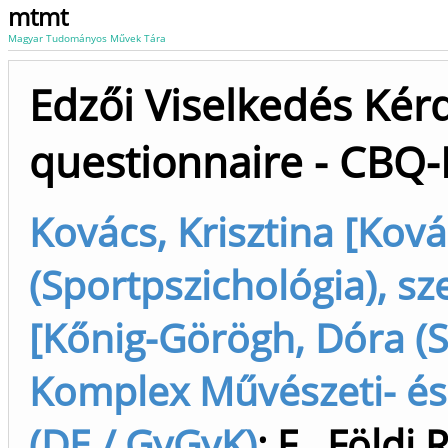
mtmt
Magyar Tudományos Művek Tára
Edzői Viselkedés Kér
questionnaire - CBQ-
Kovács, Krisztina [Ková
(Sportpszichológia), sz
[Kőnig-Görögh, Dóra (
Komplex Művészeti- és
(DE / GyGyK)
;
F., Földi 