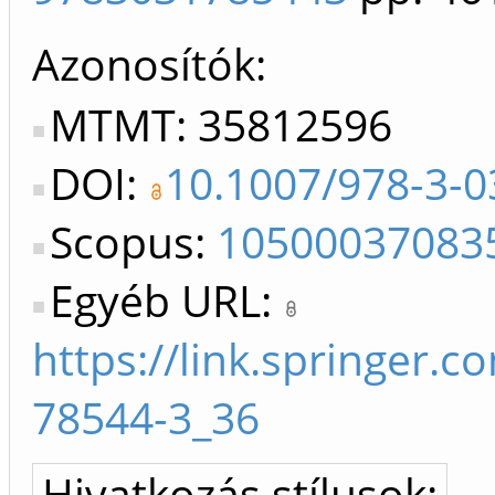
Azonosítók
MTMT: 35812596
DOI:
10.1007/978-3-0
Scopus:
10500037083
Egyéb URL:
https://link.springer.
78544-3_36
Hivatkozás stílusok: