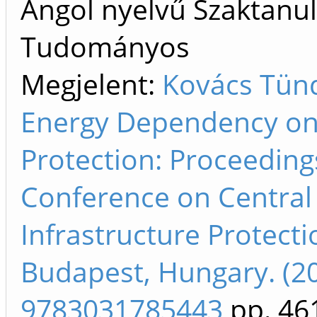
Angol nyelvű Szaktanu
Tudományos
Megjelent:
Kovács Tünd
Energy Dependency on C
Protection: Proceedings
Conference on Central 
Infrastructure Protecti
Budapest, Hungary. (2
9783031785443
pp. 46