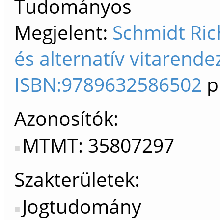
Tudományos
Megjelent:
Schmidt Ric
és alternatív vitarend
ISBN:9789632586502
p
Azonosítók
MTMT: 35807297
Szakterületek:
Jogtudomány