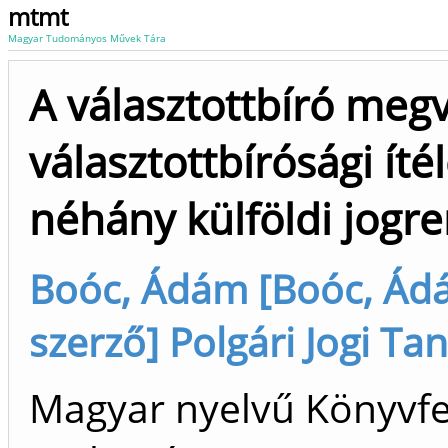
mtmt
Magyar Tudományos Művek Tára
A választottbíró megv
választottbírósági ít
néhány külföldi jogr
Boóc, Ádám [Boóc, Ádám
szerző] Polgári Jogi Ta
Magyar nyelvű Könyvfej