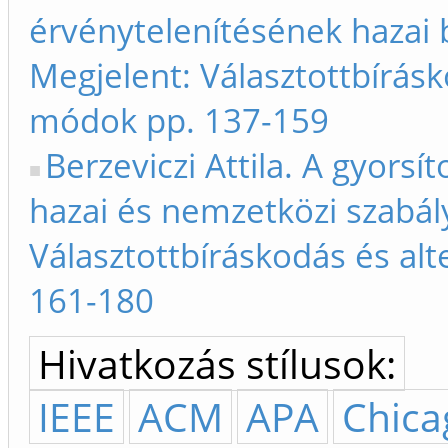
érvénytelenítésének hazai b
Megjelent: Választottbírásk
módok pp. 137-159
Berzeviczi Attila. A gyorsít
hazai és nemzetközi szabály
Választottbíráskodás és al
161-180
Hivatkozás stílusok:
IEEE
ACM
APA
Chica