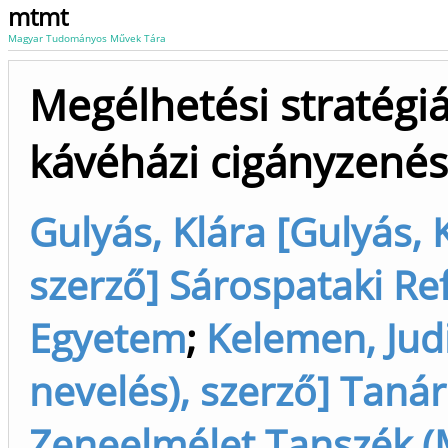
mtmt
Magyar Tudományos Művek Tára
Megélhetési stratégiá
kávéházi cigányzené
Gulyás, Klára [Gulyás,
szerző] Sárospataki R
Egyetem
;
Kelemen, Judi
nevelés), szerző] Tanár
Zeneelmélet Tanszék (