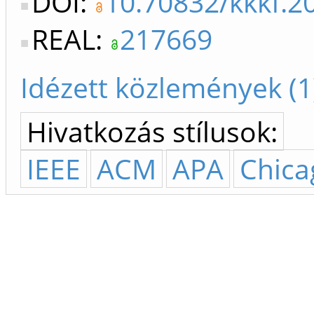
DOI:
10.70832/kkkf.2
REAL:
217669
Idézett közlemények (1
Hivatkozás stílusok:
IEEE
ACM
APA
Chica