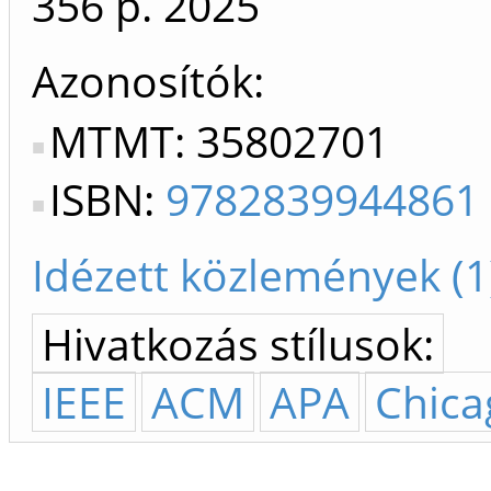
356 p.
2025
Azonosítók
MTMT: 35802701
ISBN:
9782839944861
Idézett közlemények (1
Hivatkozás stílusok:
IEEE
ACM
APA
Chica