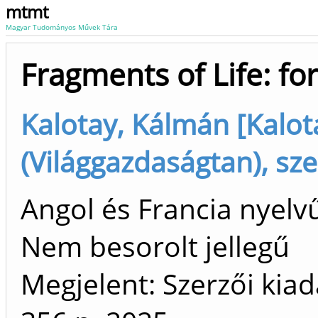
mtmt
Magyar Tudományos Művek Tára
Fragments of Life: fo
Kalotay, Kálmán [Kalo
(Világgazdaságtan), sze
Angol és Francia nyelv
Nem besorolt jellegű
Megjelent: Szerzői kiad