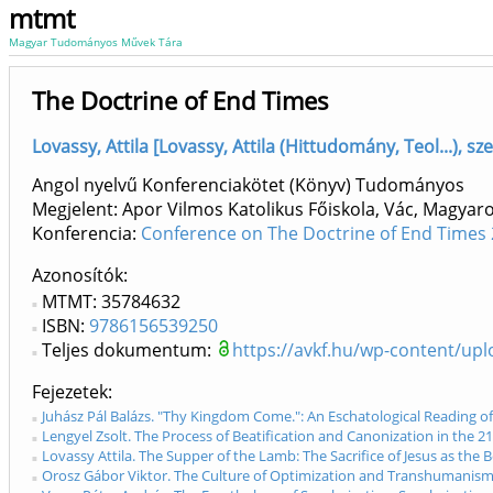
mtmt
Magyar Tudományos Művek Tára
The Doctrine of End Times
Lovassy, Attila [Lovassy, Attila (Hittudomány, Teol...), s
Angol nyelvű Konferenciakötet (Könyv) Tudományos
Megjelent: Apor Vilmos Katolikus Főiskola, Vác, Magyaro
Konferencia:
Conference on The Doctrine of End Times 
Azonosítók
MTMT: 35784632
ISBN:
9786156539250
Teljes dokumentum:
https://avkf.hu/wp-content/up
Fejezetek
Juhász Pál Balázs. "Thy Kingdom Come.": An Eschatological Reading of 
Lengyel Zsolt. The Process of Beatification and Canonization in the 2
Lovassy Attila. The Supper of the Lamb: The Sacrifice of Jesus as the 
Orosz Gábor Viktor. The Culture of Optimization and Transhumanism. 