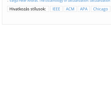
Varga Péter András. The Escathology of Secularization: Secularization
Hivatkozás stílusok:
IEEE
ACM
APA
Chicago