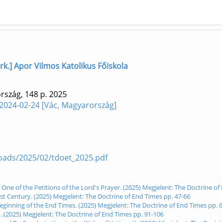
zerk.] Apor Vilmos Katolikus Főiskola
rszág, 148 p.
2025
2024-02-24 [Vác, Magyarország]
loads/2025/02/tdoet_2025.pdf
One of the Petitions of the Lord's Prayer. (2025) Megjelent: The Doctrine of
1st Century. (2025) Megjelent: The Doctrine of End Times pp. 47-66
Beginning of the End Times. (2025) Megjelent: The Doctrine of End Times pp. 
(2025) Megjelent: The Doctrine of End Times pp. 91-106