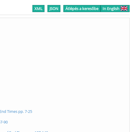
XML
JSON
Átlépés a keresőbe
In English
 End Times pp. 7-25
67-90