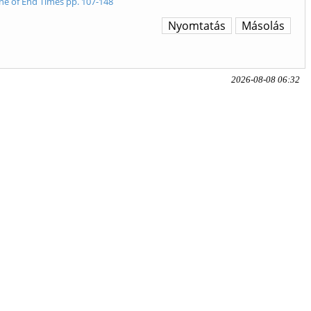
ine of End Times pp. 107-148
Nyomtatás
Másolás
2026-08-08 06:32