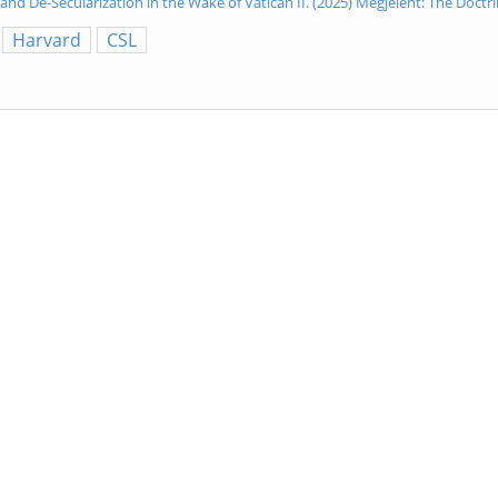
 and De-Secularization in the Wake of Vatican II. (2025) Megjelent: The Doctr
Harvard
CSL