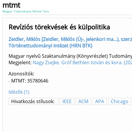
mtmt
Magyar Tudományos Művek Tára
Revíziós törekvések és külpolitika
Zeidler, Miklós [Zeidler, Miklós (Új-, jelenkori ma...), sze
Történettudományi Intézet (HRN BTK)
Magyar nyelvű Szaktanulmány (Könyvrészlet) Tudomán
Megjelent:
Nagy Zsejke. Gróf Bethlen István és kora. (20
Azonosítók
MTMT: 35780646
Idézők (1)
Hivatkozás stílusok:
IEEE
ACM
APA
Chicago