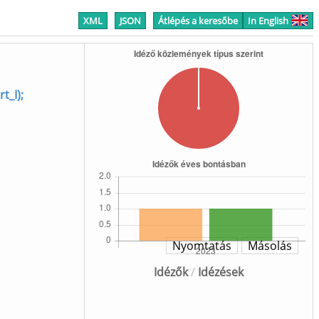
XML
JSON
Átlépés a keresőbe
In English
t_I);
Nyomtatás
Másolás
Idézők
/
Idézések