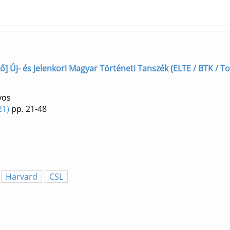
rző] Új- és Jelenkori Magyar Történeti Tanszék (ELTE / BTK / Tor
yos
21)
pp. 21-48
Harvard
CSL