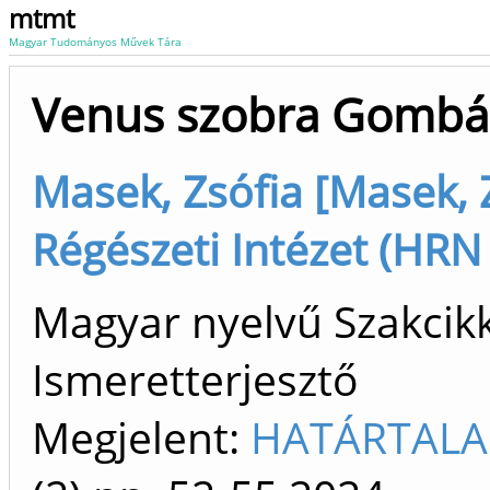
mtmt
Magyar Tudományos Művek Tára
Venus szobra Gomb
Masek, Zsófia [Masek, Z
Régészeti Intézet (HRN
Magyar nyelvű Szakcikk 
Ismeretterjesztő
Megjelent:
HATÁRTALA