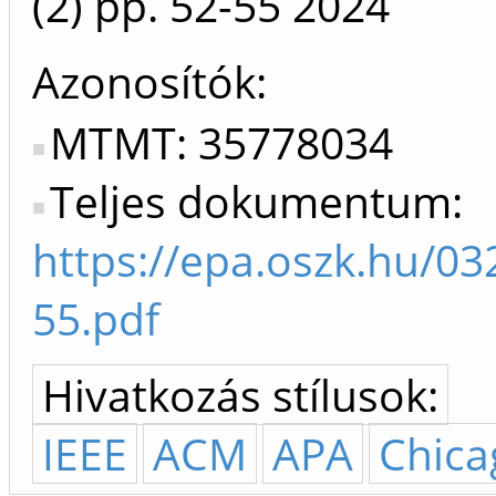
(2)
pp. 52-55
2024
Azonosítók
MTMT: 35778034
Teljes dokumentum:
https://epa.oszk.hu/0
55.pdf
Hivatkozás stílusok:
IEEE
ACM
APA
Chica