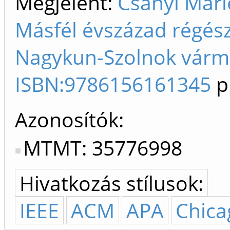
Megjelent:
Csányi Mariet
Másfél évszázad régész
Nagykun-Szolnok várme
ISBN:9786156161345
p
Azonosítók
MTMT: 35776998
Hivatkozás stílusok:
IEEE
ACM
APA
Chica