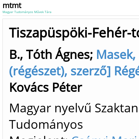
mtmt
Magyar Tudományos Művek Tára
Tiszapüspöki-Fehér-t
B., Tóth Ágnes
;
Masek, 
(régészet), szerző] Rég
Kovács Péter
Magyar nyelvű Szaktan
Tudományos