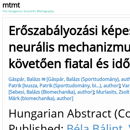
mtmt
The Hungarian Scientific Bibliography
Erőszabályozási képe
neurális mechanizmus
követően fiatal és id
Gáspár, Balázs ✉ [Gáspár, Balázs (Sporttudomány), aut
Patrik [Ivusza, Patrik (Sporttudomány, bi...), author]
;
Var
[Sebesi, Balázs (Biomechanika), author]
;
Murlasits, Zsol
Márk (biomechanika), author]
Hungarian Abstract (Co
Published:
Béla Bálint