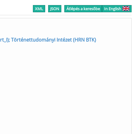
XML
JSON
Átlépés a keresőbe
In English
 Tort_I); Történettudományi Intézet (HRN BTK)