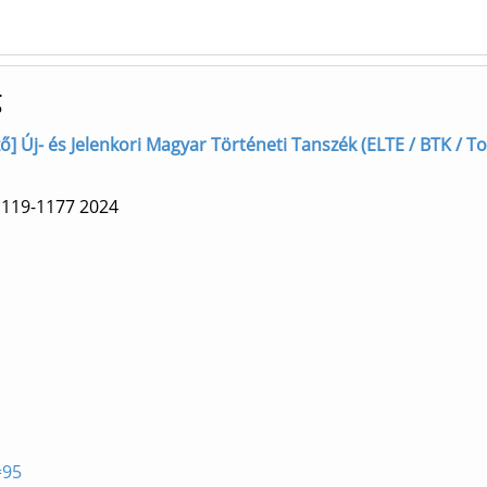
g
zerző] Új- és Jelenkori Magyar Történeti Tanszék (ELTE / BTK /
1119-1177
2024
=95