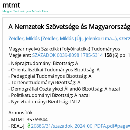
mtmt
Magyar Tudományos Művek Tára
A Nemzetek Szövetsége és Magyarorszá
Zeidler, Miklós [Zeidler, Miklós (Új-, jelenkori ma...), s
Magyar nyelvű Szakcikk (Folyóiratcikk) Tudományos
Megjelent:
SZÁZADOK 0039-8098 1785-5314
158
(6)
pp. 
Néprajztudományi Bizottság: A
Orientalisztikai Tudományos Bizottság: A
Pedagógiai Tudományos Bizottság: A
Történettudományi Bizottság: A
Demográfiai Osztályközi Állandó Bizottság: A hazai
Politikatudományi Bizottság: A hazai
Nyelvtudományi Bizottság: INT2
Azonosítók
MTMT: 35769844
REAL-J:
26886/31/szazadok_2024_06_PDFA.pdf#page