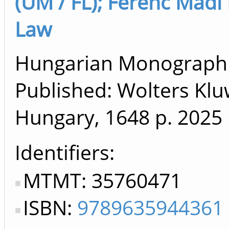
(UM / FL); Ferenc Mádl
Law
Hungarian Monograph (
Published: Wolters Klu
Hungary, 1648 p.
2025
Identifiers
MTMT: 35760471
ISBN:
9789635944361