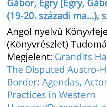
Gábor, Egry [Egry, Gáb
(19-20. századi ma...), 
Angol nyelvű Könyvfej
(Könyvrészlet) Tudom
Megjelent:
Grandits Ha
The Disputed Austro-
Border: Agendas, Actor
Practices in Western