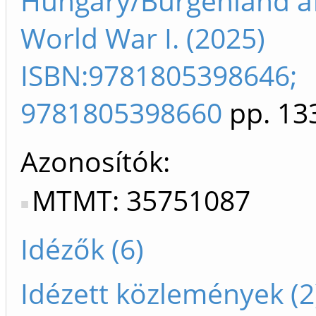
Hungary/Burgenland a
World War I. (2025)
ISBN:9781805398646;
9781805398660
pp. 13
Azonosítók
MTMT: 35751087
Idézők (6)
Idézett közlemények (2