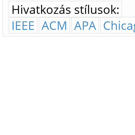
Hivatkozás stílusok:
IEEE
ACM
APA
Chica