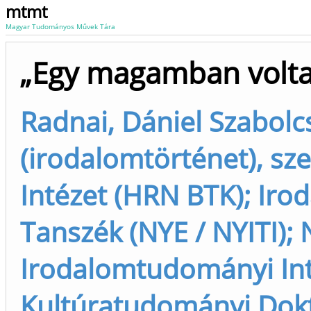
mtmt
Magyar Tudományos Művek Tára
„Egy magamban volta
Radnai, Dániel Szabolc
(irodalomtörténet), s
Intézet (HRN BTK); Iro
Tanszék (NYE / NYITI); 
Irodalomtudományi Int
Kultúratudományi Dokto