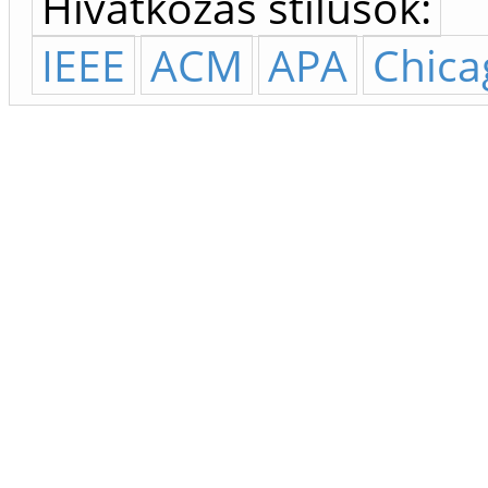
Hivatkozás stílusok:
IEEE
ACM
APA
Chica