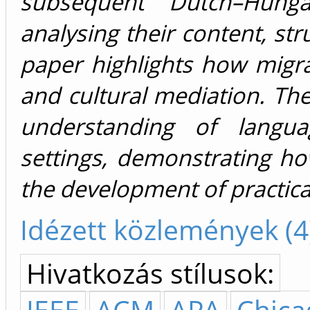
subsequent Dutch–Hunga
analysing their content, stru
paper highlights how migra
and cultural mediation. The
understanding of langua
settings, demonstrating ho
the development of practical
Idézett közlemények (4
Hivatkozás stílusok:
IEEE
ACM
APA
Chica