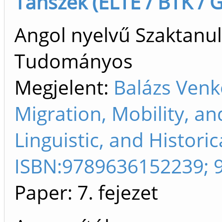
Tanszék (ELTE / BTK / 
Angol nyelvű Szaktanu
Tudományos
Megjelent:
Balázs Venko
Migration, Mobility, an
Linguistic, and Histori
ISBN:9789636152239; 
Paper: 7. fejezet