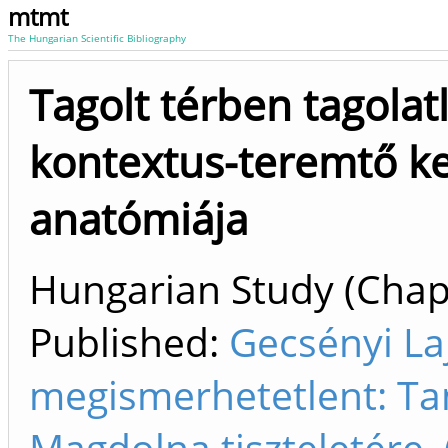
mtmt
The Hungarian Scientific Bibliography
Tagolt térben tagolatl
kontextus-teremtő 
anatómiája
Hungarian Study (Chapt
Published:
Gecsényi La
megismerhetetlent: T
Magdolna tiszteletére