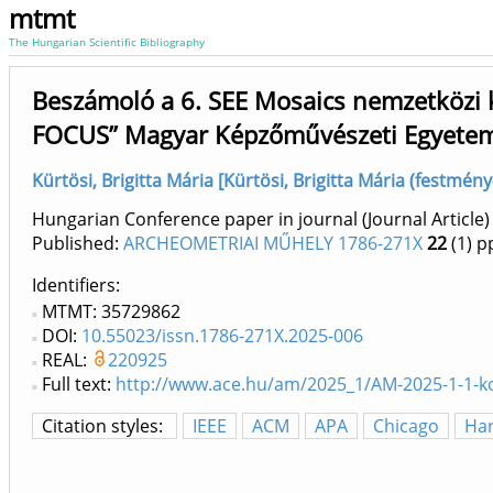
mtmt
The Hungarian Scientific Bibliography
Beszámoló a 6. SEE Mosaics nemzetköz
FOCUS” Magyar Képzőművészeti Egyetem,
Kürtösi, Brigitta Mária [Kürtösi, Brigitta Mária (festmé
Hungarian Conference paper in journal (Journal Article) 
Published:
ARCHEOMETRIAI MŰHELY 1786-271X
22
(1)
pp
Identifiers
MTMT: 35729862
DOI:
10.55023/issn.1786-271X.2025-006
REAL:
220925
Full text:
http://www.ace.hu/am/2025_1/AM-2025-1-1-ko
Citation styles:
IEEE
ACM
APA
Chicago
Ha