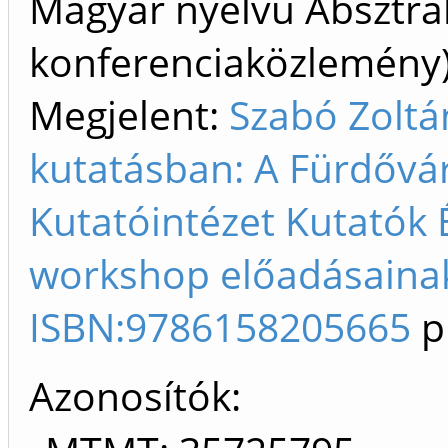
Magyar nyelvű Absztrak
konferenciaközlemén
Megjelent:
Szabó Zoltá
kutatásban: A Fürdőv
Kutatóintézet Kutatók É
workshop előadásainak 
ISBN:9786158205665
p
Azonosítók