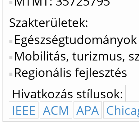
MTMT: 35725795
Szakterületek:
Egészségtudományok
Mobilitás, turizmus, sz
Regionális fejlesztés
Hivatkozás stílusok:
IEEE
ACM
APA
Chica