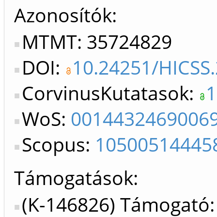
Azonosítók
MTMT: 35724829
DOI:
10.24251/HICSS
CorvinusKutatasok:
1
WoS:
0014432469006
Scopus:
10500514445
Támogatások:
(K-146826) Támogató: