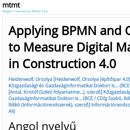
mtmt
Magyar Tudományos Művek Tára
Applying BPMN and 
to Measure Digital Ma
in Construction 4.0
Heidenwolf, Orsolya [Heidenwolf, Orsolya (építőipar 4.0)
Közgazdasági és Gazdaságinformatikai Doktori Is... (BCE 
[Antal, Kristóf (üzleti folyamatme...), szerző] Közgazdasá
Gazdaságinformatikai Doktori Is... (BCE / CDI)
;
Szabó, Il
Ildikó (Információrendszerek), szerző] Információrendsz
AII)
Angol nyelvű