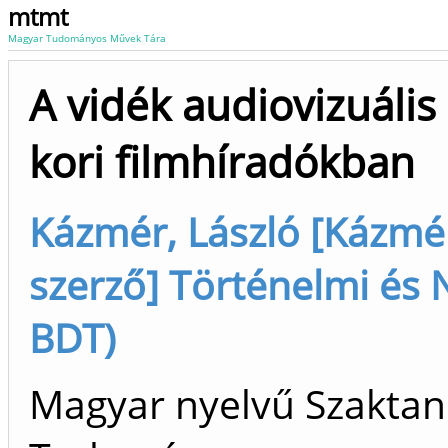
mtmt
Magyar Tudományos Művek Tára
A vidék audiovizuális
kori filmhíradókban
Kázmér, László [Kázmér
szerző] Történelmi és N
BDT)
Magyar nyelvű Szaktan