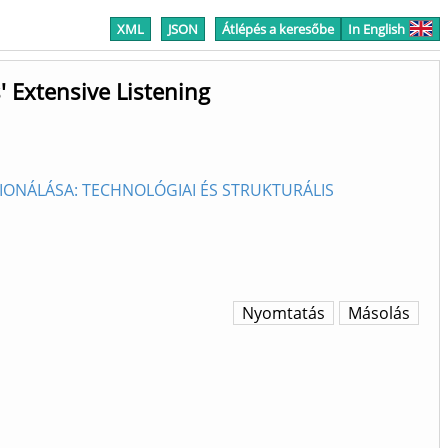
XML
JSON
Átlépés a keresőbe
In English
' Extensive Listening
CIONÁLÁSA: TECHNOLÓGIAI ÉS STRUKTURÁLIS
Nyomtatás
Másolás