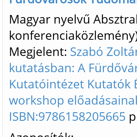
Magyar nyelvű Absztrak
konferenciaközlemén
Megjelent:
Szabó Zoltá
kutatásban: A Fürdőv
Kutatóintézet Kutatók É
workshop előadásainak 
ISBN:9786158205665
p