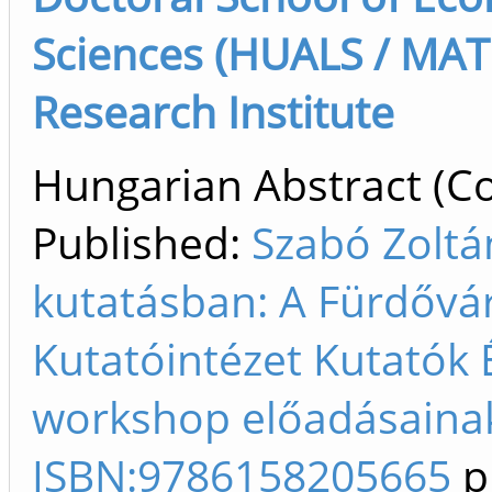
Sciences (HUALS / MAT
Research Institute
Hungarian Abstract (Co
Published:
Szabó Zoltá
kutatásban: A Fürdőv
Kutatóintézet Kutatók É
workshop előadásainak 
ISBN:9786158205665
p