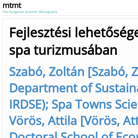
mtmt
The Hungarian Scientific Bibliography
Fejlesztési lehetőség
spa turizmusában
Szabó, Zoltán [Szabó, Z
Department of Sustain
IRDSE); Spa Towns Scie
Vörös, Attila [Vörös, At
Doctoral School of Ec