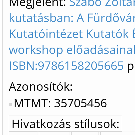
Megjelent:
Szabó Zoltá
kutatásban: A Fürdőv
Kutatóintézet Kutatók É
workshop előadásainak 
ISBN:9786158205665
p
Azonosítók
MTMT: 35705456
Hivatkozás stílusok: