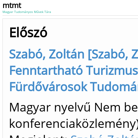
mtmt
Magyar Tudományos Művek Tára
Előszó
Szabó, Zoltán [Szabó, Z
Fenntartható Turizmus
Fürdővárosok Tudomán
Magyar nyelvű Nem bes
konferenciaközlemén