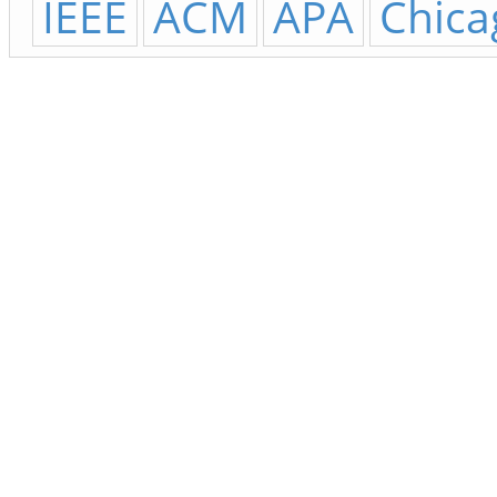
IEEE
ACM
APA
Chica