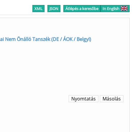
XML
JSON
Átlépés a keresőbe
In English
iai Nem Önálló Tanszék (DE / ÁOK / BelgyI)
Nyomtatás
Másolás