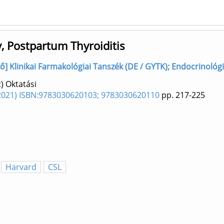
, Postpartum Thyroiditis
rző] Klinikai Farmakológiai Tanszék (DE / GYTK); Endocrinológ
) Oktatási
. (2021) ISBN:9783030620103; 9783030620110
pp. 217-225
Harvard
CSL