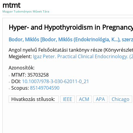
mtmt
Magyar Tudományos Művek Tára
Hyper- and Hypothyroidism in Pregnancy
Bodor, Miklós [Bodor, Miklós (Endokrinológia, K...), sze
Angol nyelvű Felsőoktatási tankönyv része (Könyvrészlet
Megjelent:
Igaz Peter. Practical Clinical Endocrinology
Azonosítók
MTMT: 35703258
DOI:
10.1007/978-3-030-62011-0_21
Scopus:
85149704590
Hivatkozás stílusok:
IEEE
ACM
APA
Chicago