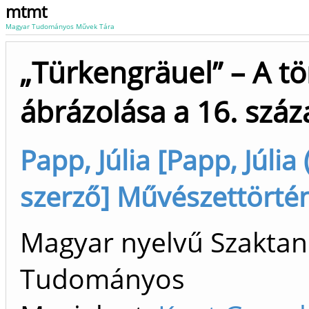
mtmt
Magyar Tudományos Művek Tára
„Türkengräuel” – A t
ábrázolása a 16. szá
Papp, Júlia [Papp, Júlia 
szerző] Művészettörtén
Magyar nyelvű Szaktan
Tudományos