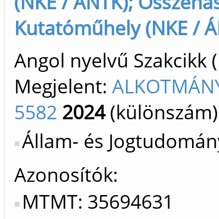
(NKE / ÁNTK); Összeha
Kutatóműhely (NKE / 
Angol nyelvű Szakcikk 
Megjelent:
ALKOTMÁNY
5582
2024
(különszám)
Állam- és Jogtudomány
Azonosítók
MTMT: 35694631