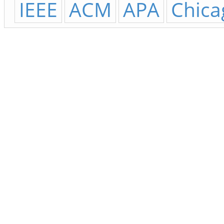
IEEE
ACM
APA
Chica