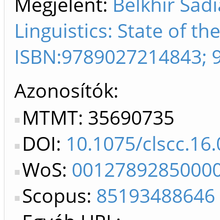
Megjelent:
Belkhir Sadi
Linguistics: State of the
ISBN:9789027214843; 
Azonosítók
MTMT: 35690735
DOI:
10.1075/clscc.16.
WoS:
0012789285000
Scopus:
85193488646