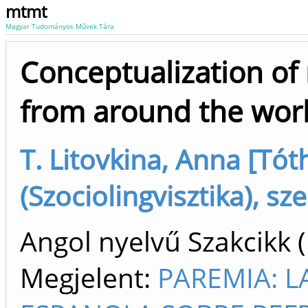
mtmt
Magyar Tudományos Művek Tára
Conceptualization of
from around the wor
T. Litovkina, Anna [Tót
(Szociolingvisztika), sz
Angol nyelvű Szakcikk 
Megjelent:
PAREMIA: L