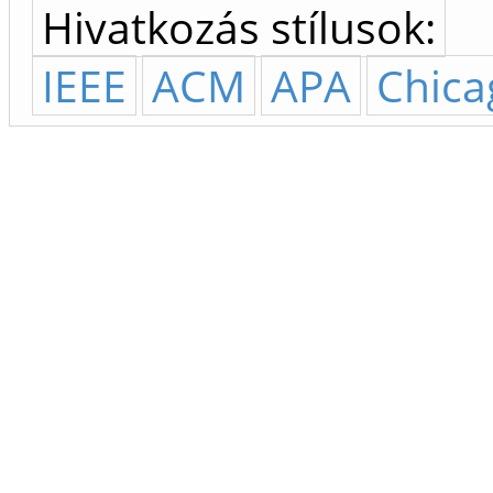
Hivatkozás stílusok:
IEEE
ACM
APA
Chica