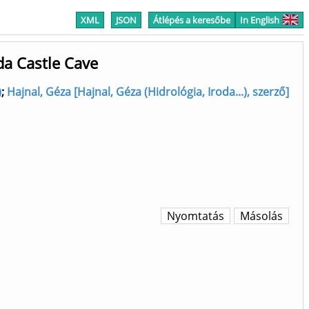
XML
JSON
Átlépés a keresőbe
In English
da Castle Cave
)
;
Hajnal, Géza [Hajnal, Géza (Hidrológia, Iroda...), szerző]
Nyomtatás
Másolás