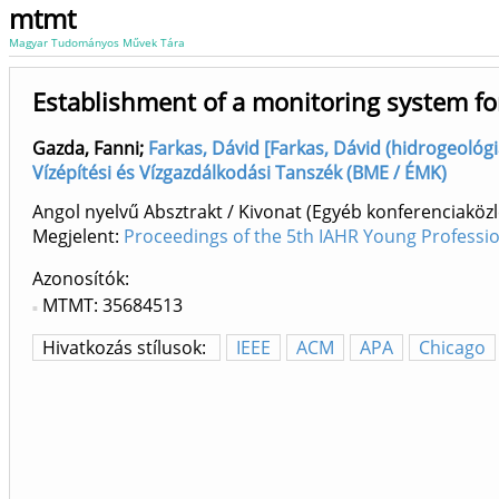
mtmt
Magyar Tudományos Művek Tára
Establishment of a monitoring system fo
Gazda, Fanni
;
Farkas, Dávid [Farkas, Dávid (hidrogeológi
Vízépítési és Vízgazdálkodási Tanszék (BME / ÉMK)
Angol nyelvű Absztrakt / Kivonat (Egyéb konferenciak
Megjelent:
Proceedings of the 5th IAHR Young Professio
Azonosítók
MTMT: 35684513
Hivatkozás stílusok:
IEEE
ACM
APA
Chicago