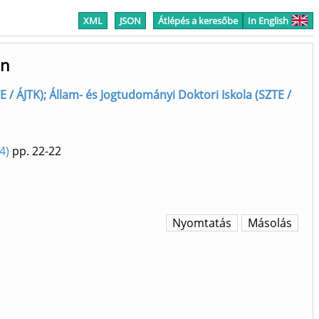
XML
JSON
Átlépés a keresőbe
In English
án
/ ÁJTK); Állam- és Jogtudományi Doktori Iskola (SZTE /
4)
pp. 22-22
Nyomtatás
Másolás