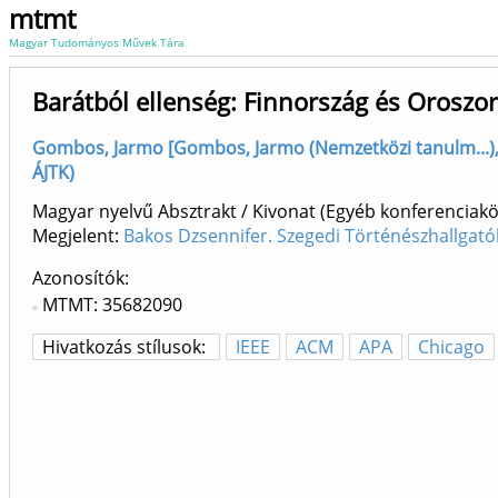
mtmt
Magyar Tudományos Művek Tára
Barátból ellenség: Finnország és Oroszo
Gombos, Jarmo [Gombos, Jarmo (Nemzetközi tanulm...), s
ÁJTK)
Magyar nyelvű Absztrakt / Kivonat (Egyéb konferenci
Megjelent:
Bakos Dzsennifer. Szegedi Történészhallgató
Azonosítók
MTMT: 35682090
Hivatkozás stílusok:
IEEE
ACM
APA
Chicago