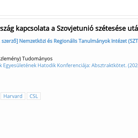
rszág kapcsolata a Szovjetunió szétesése ut
zerző] Nemzetközi és Regionális Tanulmányok Intézet (SZTE 
aközlemény) Tudományos
k Egyesületének Hatodik Konferenciája: Absztraktkötet. (202
Harvard
CSL