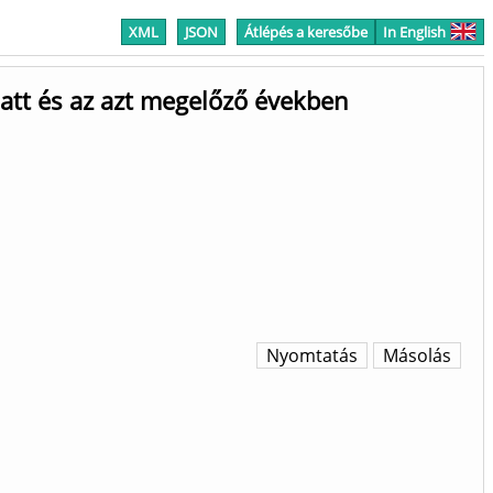
XML
JSON
Átlépés a keresőbe
In English
latt és az azt megelőző években
Nyomtatás
Másolás