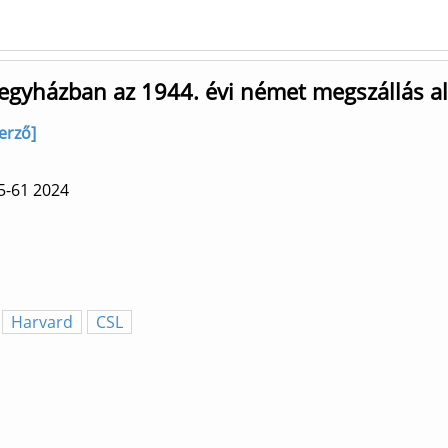
s egyházban az 1944. évi német megszállás a
erző]
5-61
2024
Harvard
CSL