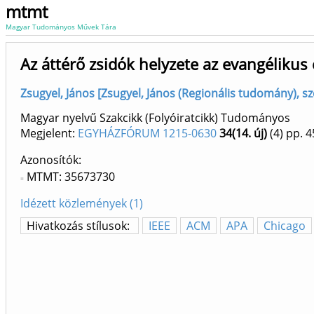
mtmt
Magyar Tudományos Művek Tára
Az áttérő zsidók helyzete az evangéliku
Zsugyel, János [Zsugyel, János (Regionális tudomány), sz
Magyar nyelvű Szakcikk (Folyóiratcikk) Tudományos
Megjelent:
EGYHÁZFÓRUM 1215-0630
34(14. új)
(4)
pp. 4
Azonosítók
MTMT: 35673730
Idézett közlemények (1)
Hivatkozás stílusok:
IEEE
ACM
APA
Chicago