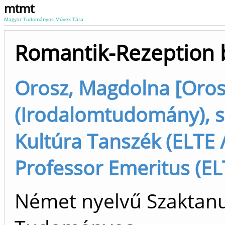
mtmt
Magyar Tudományos Művek Tára
Romantik-Rezeption b
Orosz, Magdolna [Oro
(Irodalomtudomány), s
Kultúra Tanszék (ELTE 
Professor Emeritus (EL
Német nyelvű Szaktanu