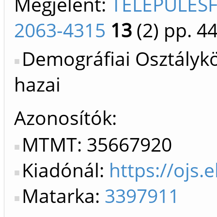
Megjelent:
TELEPÜLÉS
2063-4315
13
(2)
pp. 44
Demográfiai Osztálykö
hazai
Azonosítók
MTMT: 35667920
Kiadónál:
https://ojs.
Matarka:
3397911