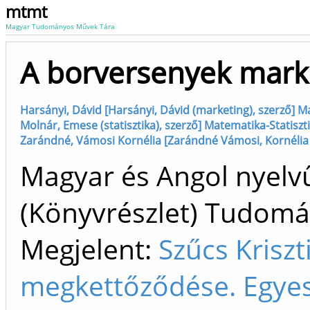
mtmt
Magyar Tudományos Művek Tára
A borversenyek mark
Harsányi, Dávid [Harsányi, Dávid (marketing), szerző] M
Molnár, Emese (statisztika), szerző] Matematika-Statisz
Zarándné, Vámosi Kornélia [Zarándné Vámosi, Kornélia (
Magyar és Angol nyelvű
(Könyvrészlet) Tudom
Megjelent:
Szűcs Kriszt
megkettőződése. Egyes