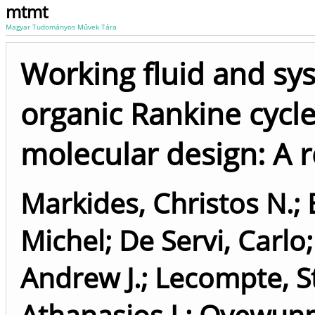
mtmt
Magyar Tudományos Művek Tára
Working fluid and sy
organic Rankine cycl
molecular design: A 
Markides, Christos N.
;
Michel
;
De Servi, Carlo
Andrew J.
;
Lecompte, S
Athanasios I.
;
Oyewunmi