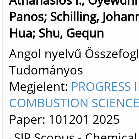
Panos
;
Schilling, Johan
Hua
;
Shu, Gequn
Angol nyelvű Összefogla
Tudományos
Megjelent:
PROGRESS 
COMBUSTION SCIENCE 
Paper: 101201
2025
SJR Scopus - Chemical