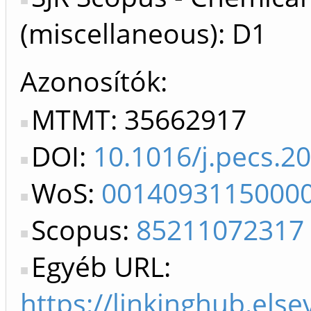
(miscellaneous): D1
Azonosítók
MTMT: 35662917
DOI:
10.1016/j.pecs.2
WoS:
0014093115000
Scopus:
85211072317
Egyéb URL:
https://linkinghub.els