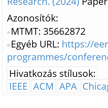
Research. (2024)
Paper
Azonosítók
MTMT: 35662872
Egyéb URL:
https://ee
programmes/conferenc
Hivatkozás stílusok:
IEEE
ACM
APA
Chica