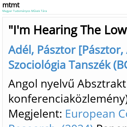
mtmt
Magyar Tudományos Művek Tára
"I'm Hearing The Low
Adél, Pásztor [Pásztor, 
Szociológia Tanszék (BC
Angol nyelvű Absztrakt
konferenciaközlemén
Megjelent:
European C