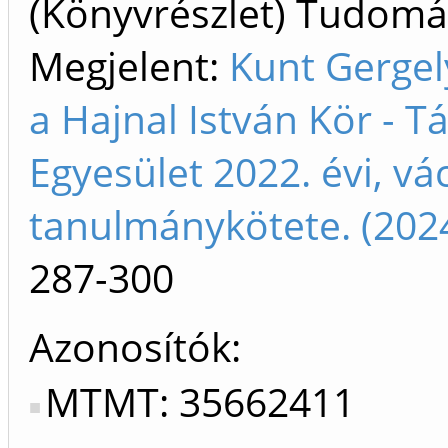
(Könyvrészlet) Tudom
Megjelent:
Kunt Gergely
a Hajnal István Kör - 
Egyesület 2022. évi, vá
tanulmánykötete. (202
287-300
Azonosítók
MTMT: 35662411