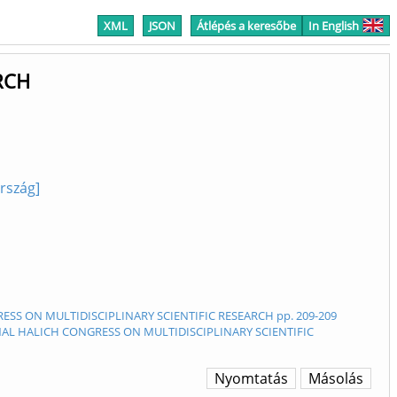
XML
JSON
Átlépés a keresőbe
In English
RCH
ország]
RESS ON MULTIDISCIPLINARY SCIENTIFIC RESEARCH pp. 209-209
TIONAL HALICH CONGRESS ON MULTIDISCIPLINARY SCIENTIFIC
Nyomtatás
Másolás