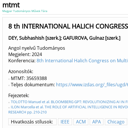
mtmt
Magyar Tudományos Művek Tára
8 th INTERNATIONAL HALICH CONGRESS
DEY, Subhashish [szerk.]
;
GAFUROVA, Gulnaz [szerk.]
Angol nyelvű Tudományos
Megjelent:
2024
Konferencia:
8th International Halich Congress on Multi
Azonosítók
MTMT: 35659388
Teljes dokumentum:
https://www.izdas.org/_files/u
Fejezetek
TOLOTTO Manuel et al. BLOOMBERG GPT: REVOLUTIONIZING AI IN F
ILON Marcella et al. THE ROLE OF ARTIFICIAL INTELLIGENCE IN R
RESEARCH pp. 210-210
Hivatkozás stílusok:
IEEE
ACM
APA
Chicago