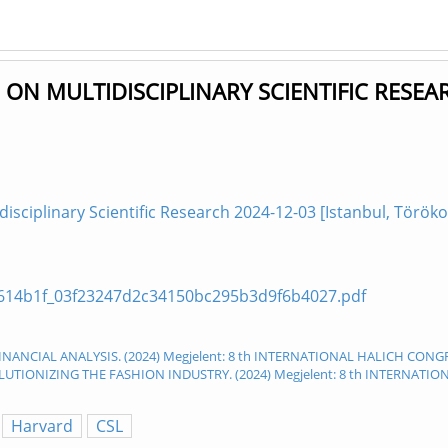
 ON MULTIDISCIPLINARY SCIENTIFIC RESEA
disciplinary Scientific Research 2024-12-03 [Istanbul, Török
gd/614b1f_03f23247d2c34150bc295b3d9f6b4027.pdf
INANCIAL ANALYSIS. (2024) Megjelent: 8 th INTERNATIONAL HALICH CONG
EVOLUTIONIZING THE FASHION INDUSTRY. (2024) Megjelent: 8 th INTERNA
Harvard
CSL