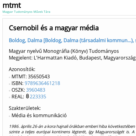
mtmt
Magyar Tudományos Művek Tára
Csernobil és a magyar média
Boldog, Dalma [Boldog, Dalma (társadalmi kommun...),
Magyar nyelvű Monográfia (Könyv) Tudományos
Megjelent: L'Harmattan Kiadó, Budapest, Magyarország
Azonosítók
MTMT: 35650543
ISBN:
9789636461218
OSZK:
3960483
REAL:
223335
Szakterületek:
Média és kommunikáció
1986. április 26-án a kora hajnali órákban emberi hiba következtében
szinte a teljes európai kontinens légterét, így Magyarországét is.