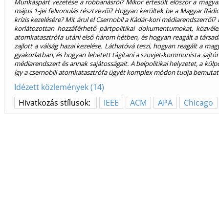
Munkáspárt vezetése a robbanásról? Mikor értesült először a magyar 
május 1-jei felvonulás résztvevői? Hogyan kerültek be a Magyar Rádió
krízis kezelésére? Mit árul el Csernobil a Kádár-kori médiarendszerrő
korlátozottan hozzáférhető pártpolitikai dokumentumokat, közvélemé
atomkatasztrófa utáni első három hétben, és hogyan reagált a társada
zajlott a válság hazai kezelése. Láthatóvá teszi, hogyan reagált a mag
gyakorlatban, és hogyan lehetett tágítani a szovjet-kommunista sajtóm
médiarendszert és annak sajátosságait. A belpolitikai helyzetet, a külpo
így a csernobili atomkatasztrófa ügyét komplex módon tudja bemutatn
Idézett közlemények (14)
Hivatkozás stílusok:
IEEE
ACM
APA
Chicago