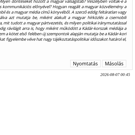
 Milyen döntéseket hozott a magyar válságstáb? Veszélyben voltak-e a
zuális kommunikációs előnyével? Hogyan reagált a magyar közvélemény a
obil és a magyar média című könyvéből. A szerző eddig feltáratlan vagy
álva azt mutatja be, miként alakult a magyar hírközlés a csernobili
 mit tudott a magyar pártvezetés, és milyen politikai iránymutatással
pedig rávilágít arra is, hogy miként működött a Kádár-korszak médiája a
nem a kötet első felében új szempontok alapján mutatja be a Kádár-kori
ókat figyelembe véve hat nagy tájékoztatáspolitikai időszakot határol el,
Nyomtatás
Másolás
2026-08-07 00:45