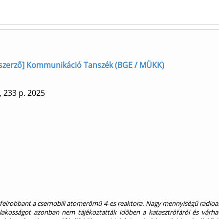
 szerző] Kommunikáció Tanszék (BGE / MÜKK)
, 233 p.
2025
 felrobbant a csernobili atomerőmű 4-es reaktora. Nagy mennyiségű radioa
 A lakosságot azonban nem tájékoztatták időben a katasztrófáról és várha