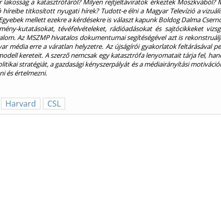
lakosság a katasztrófáról? Milyen rejtjeltáviratok érkeztek Moszkvából?
 híreibe titkosított nyugati hírek? Tudott-e élni a Magyar Televízió a vi
l? Egyebek mellett ezekre a kérdésekre is választ kapunk Boldog Dalma Csern
ny-kutatásokat, tévéfelvételeket, rádióadásokat és sajtócikkeket vizsg
lom. Az MSZMP hivatalos dokumentumai segítéségével azt is rekonstruálja,
yar média erre a váratlan helyzetre. Az újságírói gyakorlatok feltárásával 
odell kereteit. A szerző nemcsak egy katasztrófa lenyomatait tárja fel, ha
litikai stratégiát, a gazdasági kényszerpályát és a médiairányítási motiváci
i és értelmezni.
Harvard
CSL