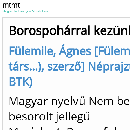
mtmt
Magyar Tudományos Művek Tára
Borospohárral kezünk
Fülemile, Ágnes [Fülemi
társ...), szerző] Népra
BTK)
Magyar nyelvű Nem be
besorolt jellegű