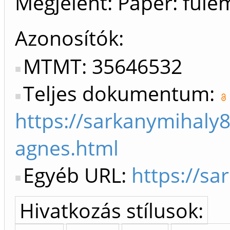
Megjelent:
Paper: fule
Azonosítók
MTMT: 35646532
Teljes dokumentum:
https://sarkanymihaly8
agnes.html
Egyéb URL:
https://sa
Hivatkozás stílusok: