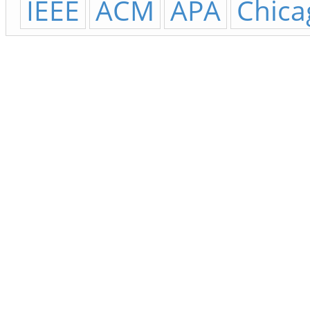
IEEE
ACM
APA
Chica