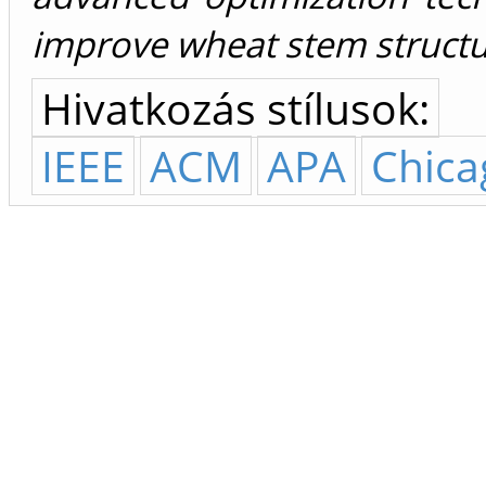
improve wheat stem structur
Hivatkozás stílusok:
IEEE
ACM
APA
Chica