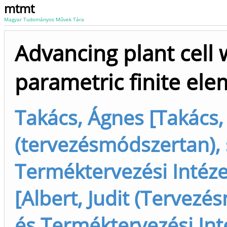
mtmt
Magyar Tudományos Művek Tára
Advancing plant cell 
parametric finite el
Takács, Ágnes [Takács,
(tervezésmódszertan), 
Terméktervezési Intéze
[Albert, Judit (Tervezé
és Terméktervezési Int