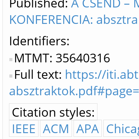
Published:
A CSEND – 
KONFERENCIA: absztrak
Identifiers
MTMT: 35640316
Full text:
https://iti.a
absztraktok.pdf#page
Citation styles:
IEEE
ACM
APA
Chica