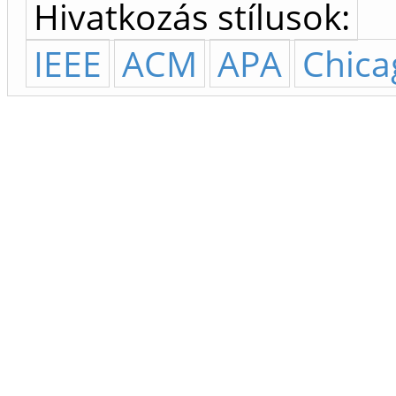
Hivatkozás stílusok:
IEEE
ACM
APA
Chica