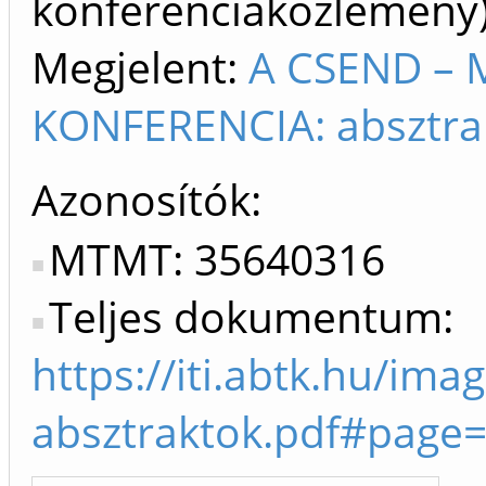
konferenciaközlemén
Megjelent:
A CSEND – 
KONFERENCIA: absztrak
Azonosítók
MTMT: 35640316
Teljes dokumentum:
https://iti.abtk.hu/ima
absztraktok.pdf#page