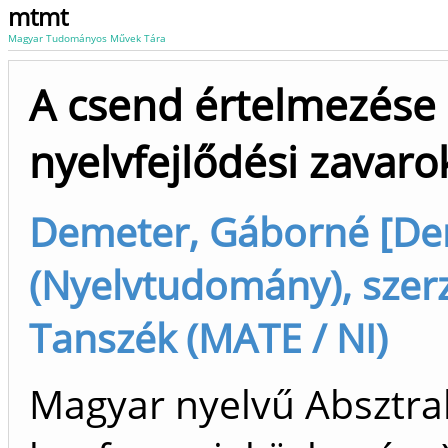
mtmt
Magyar Tudományos Művek Tára
A csend értelmezése 
nyelvfejlődési zavaro
Demeter, Gáborné [De
(Nyelvtudomány), szer
Tanszék (MATE / NI)
Magyar nyelvű Absztrak