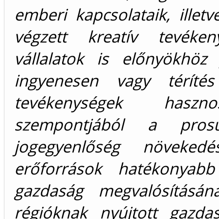
emberi kapcsolataik, ille
végzett kreatív tevéke
vállalatok is előnyökhöz
ingyenesen vagy téríté
tevékenységek haszn
szempontjából a pro
jogegyenlőség növeked
erőforrások hatékonyabb
gazdaság megvalósításána
régióknak nyújtott gazda