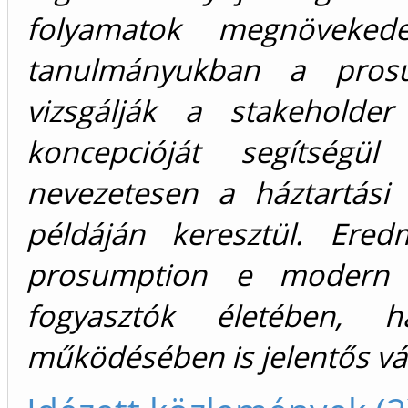
folyamatok megnöveked
tanulmányukban a prosum
vizsgálják a stakeholde
koncepcióját segítségü
nevezetesen a háztartási
példáján keresztül. Ere
prosumption e modern 
fogyasztók életében, h
működésében is jelentős vá