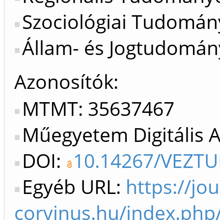
Szociológiai Tudomány
Állam- és Jogtudomány
Azonosítók
MTMT: 35637467
Műegyetem Digitális 
DOI:
10.14267/VEZTU
Egyéb URL:
https://jou
corvinus.hu/index.php