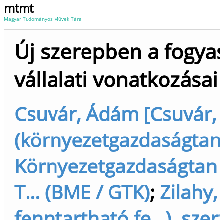
mtmt
Magyar Tudományos Művek Tára
Új szerepben a fogya
vállalati vonatkozásai
Csuvár, Ádám [Csuvár
(környezetgazdaságtan)
Környezetgazdaságtan 
T... (BME / GTK)
;
Zilahy,
fenntartható fe...), s