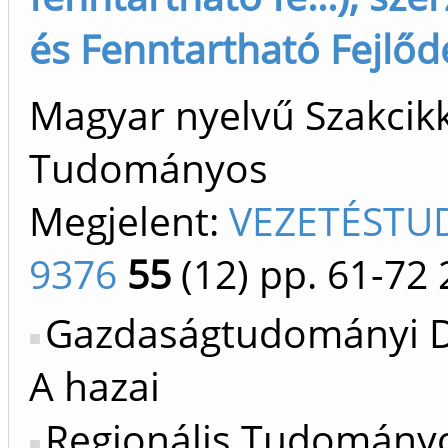
és Fenntartható Fejlődé
Magyar nyelvű Szakcikk 
Tudományos
Megjelent:
VEZETÉSTU
9376
55
(12)
pp. 61-72
Gazdaságtudományi Do
A hazai
Regionális Tudományok