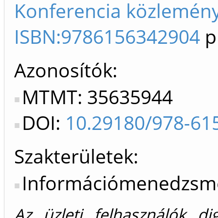
Konferencia közleménye
ISBN:9786156342904
p
Azonosítók
MTMT: 35635944
DOI:
10.29180/978-61
Szakterületek:
Információmenedzsm
Az üzleti felhasználók dig