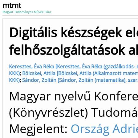
mtmt
Magyar Tudományos Művek Tára
Digitális készségek e
felhőszolgáltatások 
Keresztes, Éva Réka [Keresztes, Éva Réka (gazdálkodás-
KKK)
;
Bölcskei, Attila [Bölcskei, Attila (Alkalmazott ma
KKK)
;
Sándor, Zoltán [Sándor, Zoltán (matematika), sz
Magyar nyelvű Konfer
(Könyvrészlet) Tudom
Megjelent:
Ország Adrie