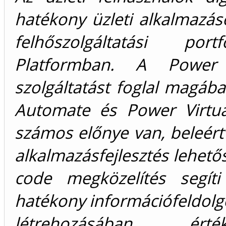
hatékony üzleti alkalmazás
felhőszolgáltatási po
Platformban. A Power 
szolgáltatást foglal magá
Automate és Power Virtua
számos előnye van, beleért
alkalmazásfejlesztés lehető
code megközelítés segít
hatékony információfeldolg
létrehozásában, ért