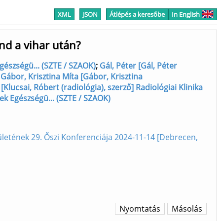
XML
JSON
Átlépés a keresőbe
In English
nd a vihar után?
gészségü... (SZTE / SZAOK)
;
Gál, Péter [Gál, Péter
;
Gábor, Krisztina Míta [Gábor, Krisztina
[Klucsai, Róbert (radiológia), szerző] Radiológiai Klinika
k Egészségü... (SZTE / SZAOK)
etének 29. Őszi Konferenciája 2024-11-14 [Debrecen,
Nyomtatás
Másolás