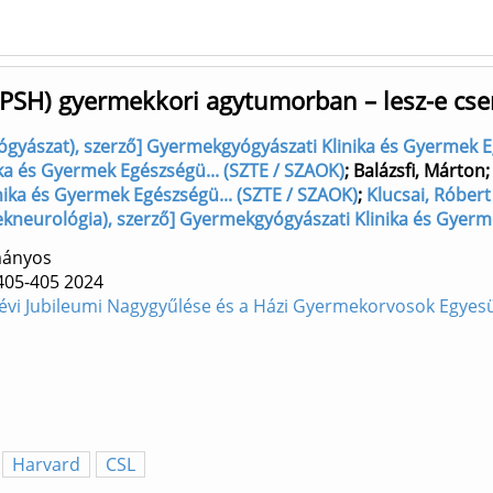
 (PSH) gyermekkori agytumorban – lesz-e cse
yógyászat), szerző] Gyermekgyógyászati Klinika és Gyermek E
ika és Gyermek Egészségü... (SZTE / SZAOK)
;
Balázsfi, Márton
nika és Gyermek Egészségü... (SZTE / SZAOK)
;
Klucsai, Róbert 
kneurológia), szerző] Gyermekgyógyászati Klinika és Gyerme
ományos
405-405
2024
i Jubileumi Nagygyűlése és a Házi Gyermekorvosok Egyesül
Harvard
CSL