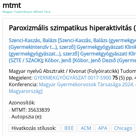
mtmt
Magyar Tudományos Művek Tára
Paroxizmális szimpatikus hiperaktivitás
Szenci-Kaszás, Balázs [Szenci-Kaszás, Balázs (gyermekg
(Gyermekintenzív t...), szerző] Gyermekgyógyászati Klin
(gyermekgyógyászat...), szerző] Gyermekgyógyászati Kli
(SZTE / SZAOK)
;
Kóbor, Jenő [Kóbor, Jenő Dezső (Gyerme
Magyar nyelvű Absztrakt / Kivonat (Folyóiratcikk) Tud
Megjelent:
GYERMEKGYÓGYÁSZAT 0017-5900
75
(5)
pp. 
Konferencia:
Magyar Gyermekorvosok Társasága 2024. év
Magyarország]
Azonosítók
MTMT: 35633839
Autopszia (e):
Hivatkozás stílusok:
IEEE
ACM
APA
Chicago