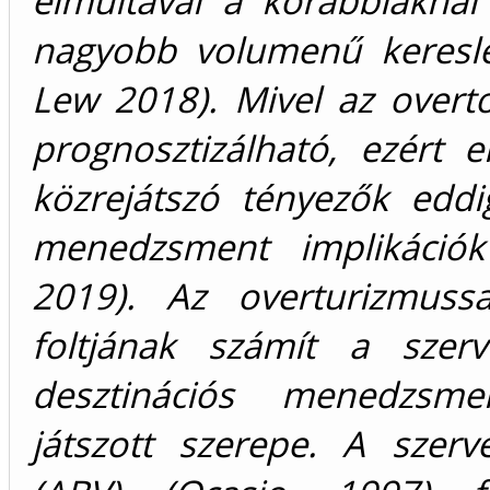
elmúltával a korábbiakná
nagyobb volumenű keresle
Lew 2018). Mivel az overt
prognosztizálható, ezért 
közrejátszó tényezők eddi
menedzsment implikációk
2019). Az overturizmussa
foltjának számít a szerv
desztinációs menedzsm
játszott szerepe. A szerv