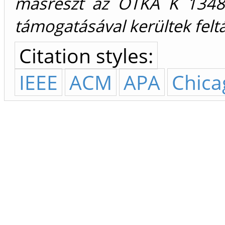
másrészt az OTKA K 13487
támogatásával kerültek felt
Citation styles:
IEEE
ACM
APA
Chica