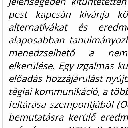
jelenségében kitüntetette
pest kapcsán kívánja kö
alternatívákat és eredm
alaposabban tanulmányozh
menedzselhető a nemk
elkerülése. Egy izgalmas ku
előadás hozzájárulást nyújt
tégiai kommunikáció, a töb
feltárása szempontjából (O
bemutatásra kerülő eredm