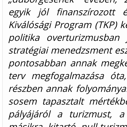
egyik jól finanszírozott
Kiválósági Program (TKP) ke
politika overturizmusban 
stratégiai menedzsment eszk
pontosabban annak megkezd
terv megfogalmazása óta,
részben annak folyományaké
sosem tapasztalt mértékben
pályájáról a turizmust, 
másikra kitartó null-turi