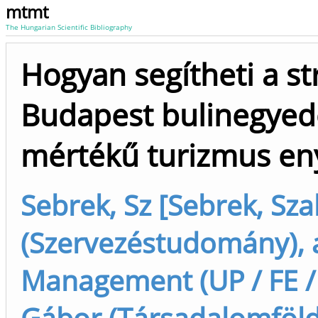
mtmt
The Hungarian Scientific Bibliography
Hogyan segítheti a s
Budapest bulinegyed
mértékű turizmus en
Sebrek, Sz [Sebrek, Sza
(Szervezéstudomány), 
Management (UP / FE /
Gábor (Társadalomföldr