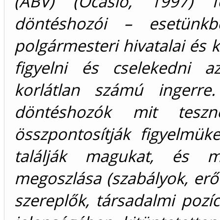
(ABV) (Ocasio, 1997) f
döntéshozói – esetünkb
polgármesteri hivatalai és 
figyelni és cselekedni a
korlátlan számú ingerr
döntéshozók mit tesz
összpontosítják figyelmük
találják magukat, és mi
megoszlása (szabályok, erő
szereplők, társadalmi pozí